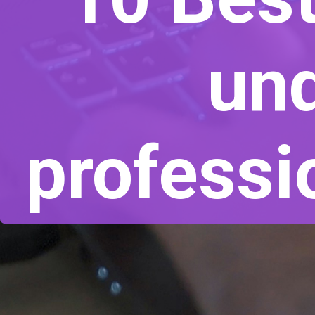
und
professi