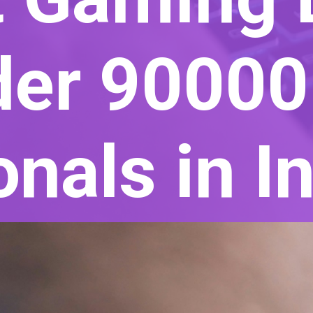
er 90000
onals in I